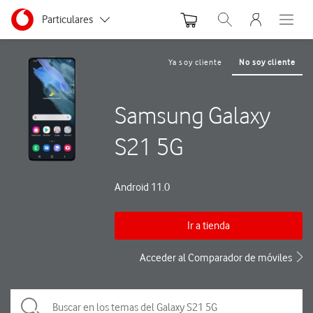
Menu nave
Ir a la pagina principal de vodafone.es
Menu navegación Segmento
Particulares
Abrir buscador. Abre
Abre e
Autónomos
Ya soy cliente
No soy cliente
Pymes
Samsung Galaxy
Grandes empresas
y AA.PP.
S21 5G
Android 11.0
Ir a tienda
Acceder al Comparador de móviles