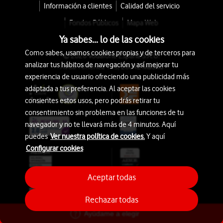
Información a clientes
Calidad del servicio
Fondos Públicos
Mapa Web
Ya sabes... lo de las cookies
Como sabes, usamos cookies propias y de terceros para
© 2026 Vodafone España S.A.U.
analizar tus hábitos de navegación y así mejorar tu
Avda. América 115, 28042 Madrid
experiencia de usuario ofreciendo una publicidad más
adaptada a tus preferencia. Al aceptar las cookies
consientes estos usos, pero podrás retirar tu
consentimiento sin problema en las funciones de tu
navegador y no te llevará más de 4 minutos. Aquí
puedes
Ver nuestra política de cookies.
Y aquí
Configurar cookies
Aceptar todas
Rechazar todas
Ayúdame a elegir