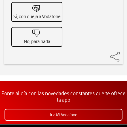
Sí, con queja a Vodafone
No, para nada
Ponte al día con las novedades constantes que te ofrece
la app
Ir a Mi Vodafone
Pie de página de Vodafone