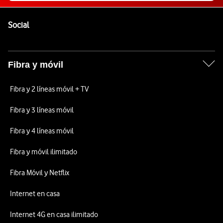
Pie de página de Vodafone
Enlaces a las redes sociales de Vodafone
Social
Fibra y móvil
Fibra y 2 líneas móvil + TV
Fibra y 3 líneas móvil
Fibra y 4 líneas móvil
Fibra y móvil ilimitado
Fibra Móvil y Netflix
Internet en casa
Internet 4G en casa ilimitado