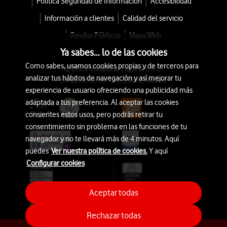
Política Seguridad de Información
Accesibilidad
Información a clientes
Calidad del servicio
Fondos Públicos
Mapa Web
Ya sabes... lo de las cookies
Como sabes, usamos cookies propias y de terceros para
© 2026 Vodafone España S.A.U.
analizar tus hábitos de navegación y así mejorar tu
Avda. América 115, 28042 Madrid
experiencia de usuario ofreciendo una publicidad más
adaptada a tus preferencia. Al aceptar las cookies
consientes estos usos, pero podrás retirar tu
consentimiento sin problema en las funciones de tu
navegador y no te llevará más de 4 minutos. Aquí
puedes
Ver nuestra política de cookies.
Y aquí
Configurar cookies
Aceptar todas
Rechazar todas