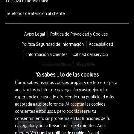
Localiza tu tienda física
Teléfonos de atención al cliente
Aviso Legal
Política de Privacidad y Cookies
Política Seguridad de Información
Accesibilidad
Información a clientes
Calidad del servicio
Fondos Públicos
Mapa Web
Ya sabes... lo de las cookies
Como sabes, usamos cookies propias y de terceros para
© 2026 Vodafone España S.A.U.
analizar tus hábitos de navegación y así mejorar tu
Avda. América 115, 28042 Madrid
experiencia de usuario ofreciendo una publicidad más
adaptada a tus preferencia. Al aceptar las cookies
consientes estos usos, pero podrás retirar tu
consentimiento sin problema en las funciones de tu
navegador y no te llevará más de 4 minutos. Aquí
puedes
Ver nuestra política de cookies.
Y aquí