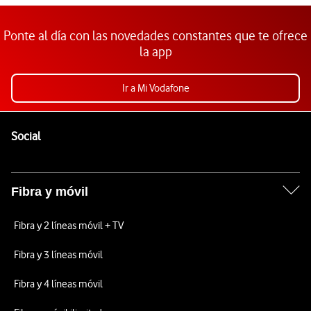
Ponte al día con las novedades constantes que te ofrece
la app
Ir a Mi Vodafone
Pie de página de Vodafone
Enlaces a las redes sociales de Vodafone
Social
Fibra y móvil
Fibra y 2 líneas móvil + TV
Fibra y 3 líneas móvil
Fibra y 4 líneas móvil