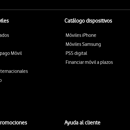
iles
Catálogo dispositivos
tados
Móviles iPhone
Móviles Samsung
epago Móvil
PS5 digital
Financiar móvil a plazos
nternacionales
o
promociones
Ayuda al cliente