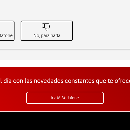
odafone
No, para nada
l día con las novedades constantes que te ofrec
Ir a Mi Vodafone