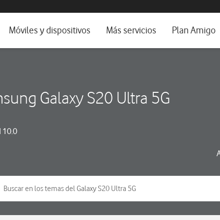
da e idioma
Móviles y dispositivos
Más servicios
Plan Amigo
fone TV
Móviles
Alianza Vodafone e Iberdrola
il 5G
Imagen y Sonido
Servicios avanzados
sung Galaxy S20 Ultra 5G
tura
Ver todos
dencias
 10.0