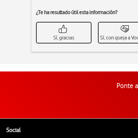
¿Te ha resultado útil esta información?
Sí, gracias
Sí, con queja a V
Ponte a
Pie de página de Vodafone
Enlaces a las redes sociales de Vodafone
Social