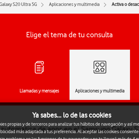
Galaxy S20 Ultra 5G
Aplicaciones y multimedia
Activa o desac
Elige el tema de tu consulta
Llamadas y mensajes
Aplicaciones y multimedia
Ya sabes... lo de las cookies
s propias y de terceros para analizar tus hábitos de navegación y así me
ón automática de apps en el Samsung Galaxy S
blicidad más adaptada a tus preferencia. Al aceptar las cookies consiente