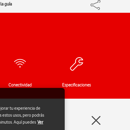
la guía
Conectividad
Especificaciones
jorar tu experiencia de
s estos usos, pero podrás
 minutos. Aquí puedes
Ver