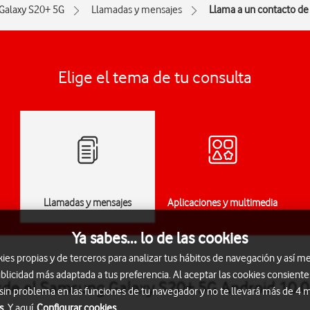
Galaxy S20+ 5G
Llamadas y mensajes
Llama a un contacto de 
Elige el tema de tu consulta
Llamadas y mensajes
Aplicaciones y multimedia
Ya sabes... lo de las cookies
s propias y de terceros para analizar tus hábitos de navegación y así me
blicidad más adaptada a tus preferencia. Al aceptar las cookies consiente
esde el Samsung Galaxy S20+ 5G Android 10.0
 sin problema en las funciones de tu navegador y no te llevará más de 4
s.
Y aquí
Configurar cookies