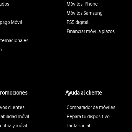
tados
Móviles iPhone
Móviles Samsung
epago Móvil
PS5 digital
Financiar móvil a plazos
nternacionales
o
promociones
Ayuda al cliente
vos clientes
Comparador de móviles
tabilidad móvil
Repara tu dispositivo
fibra y móvil
Tarifa social