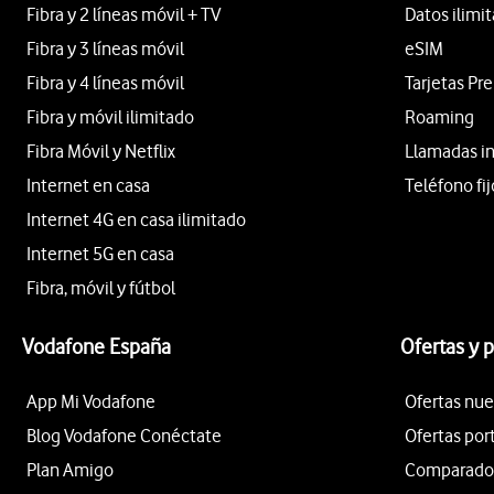
Fibra y 2 líneas móvil + TV
Datos ilimi
Fibra y 3 líneas móvil
eSIM
Fibra y 4 líneas móvil
Tarjetas Pr
Fibra y móvil ilimitado
Roaming
Fibra Móvil y Netflix
Llamadas i
Internet en casa
Teléfono fij
Internet 4G en casa ilimitado
Internet 5G en casa
Fibra, móvil y fútbol
Vodafone España
Ofertas y 
App Mi Vodafone
Ofertas nue
Blog Vodafone Conéctate
Ofertas por
Plan Amigo
Comparador 