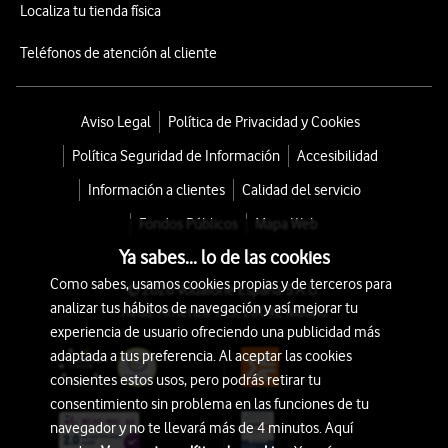
Localiza tu tienda física
Teléfonos de atención al cliente
Aviso Legal
Política de Privacidad y Cookies
Política Seguridad de Información
Accesibilidad
Información a clientes
Calidad del servicio
Fondos Públicos
Mapa Web
Ya sabes... lo de las cookies
Como sabes, usamos cookies propias y de terceros para
© 2026 Vodafone España S.A.U.
analizar tus hábitos de navegación y así mejorar tu
Avda. América 115, 28042 Madrid
experiencia de usuario ofreciendo una publicidad más
adaptada a tus preferencia. Al aceptar las cookies
consientes estos usos, pero podrás retirar tu
consentimiento sin problema en las funciones de tu
navegador y no te llevará más de 4 minutos. Aquí