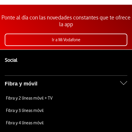
Ponte al día con las novedades constantes que te ofrece
la app
Ir a Mi Vodafone
Pie de página de Vodafone
Enlaces a las redes sociales de Vodafone
Social
Fibra y móvil
Fibra y 2 líneas móvil + TV
Fibra y 3 líneas móvil
Fibra y 4 líneas móvil