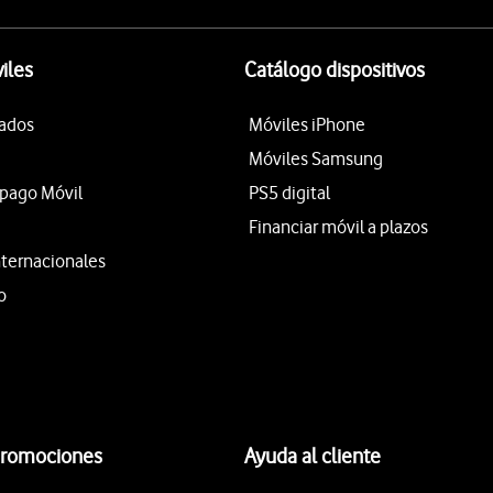
iles
Catálogo dispositivos
tados
Móviles iPhone
Móviles Samsung
epago Móvil
PS5 digital
Financiar móvil a plazos
nternacionales
o
promociones
Ayuda al cliente