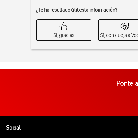
¿Te ha resultado útil esta información?
Sí, gracias
Sí, con queja a V
Ponte a
Pie de página de Vodafone
Enlaces a las redes sociales de Vodafone
Social