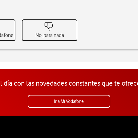
odafone
No, para nada
l día con las novedades constantes que te ofrec
Ir a Mi Vodafone