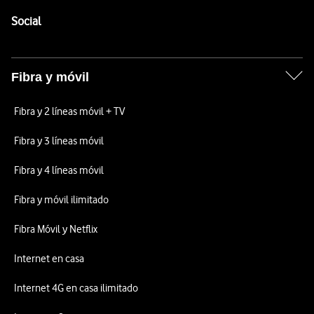
Pie de página de Vodafone
Enlaces a las redes sociales de Vodafone
Social
Fibra y móvil
Fibra y 2 líneas móvil + TV
Fibra y 3 líneas móvil
Fibra y 4 líneas móvil
Fibra y móvil ilimitado
Fibra Móvil y Netflix
Internet en casa
Internet 4G en casa ilimitado