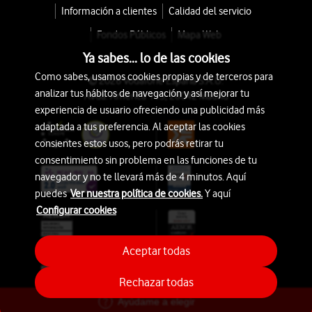
Información a clientes
Calidad del servicio
Fondos Públicos
Mapa Web
Ya sabes... lo de las cookies
Como sabes, usamos cookies propias y de terceros para
© 2026 Vodafone España S.A.U.
analizar tus hábitos de navegación y así mejorar tu
Avda. América 115, 28042 Madrid
experiencia de usuario ofreciendo una publicidad más
adaptada a tus preferencia. Al aceptar las cookies
consientes estos usos, pero podrás retirar tu
consentimiento sin problema en las funciones de tu
navegador y no te llevará más de 4 minutos. Aquí
puedes
Ver nuestra política de cookies.
Y aquí
Configurar cookies
Aceptar todas
Rechazar todas
Ayúdame a elegir