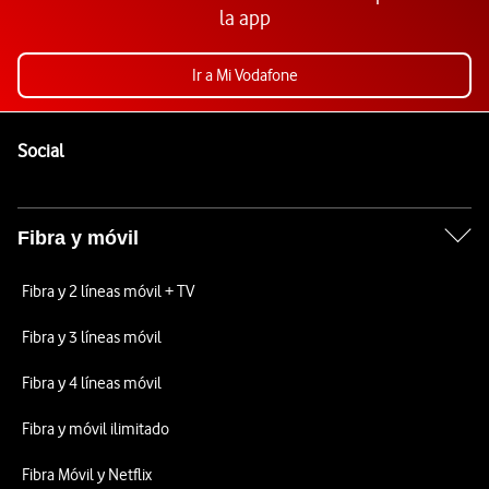
la app
Ir a Mi Vodafone
Pie de página de Vodafone
Enlaces a las redes sociales de Vodafone
Social
Fibra y móvil
Fibra y 2 líneas móvil + TV
Fibra y 3 líneas móvil
Fibra y 4 líneas móvil
Fibra y móvil ilimitado
Fibra Móvil y Netflix