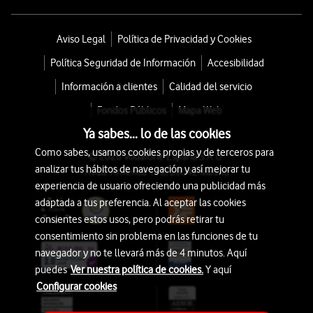
Aviso Legal
Política de Privacidad y Cookies
Política Seguridad de Información
Accesibilidad
Información a clientes
Calidad del servicio
Fondos Públicos
Mapa Web
Ya sabes... lo de las cookies
Como sabes, usamos cookies propias y de terceros para
© 2026 Vodafone España S.A.U.
analizar tus hábitos de navegación y así mejorar tu
Avda. América 115, 28042 Madrid
experiencia de usuario ofreciendo una publicidad más
adaptada a tus preferencia. Al aceptar las cookies
consientes estos usos, pero podrás retirar tu
consentimiento sin problema en las funciones de tu
navegador y no te llevará más de 4 minutos. Aquí
puedes
Ver nuestra política de cookies.
Y aquí
Configurar cookies