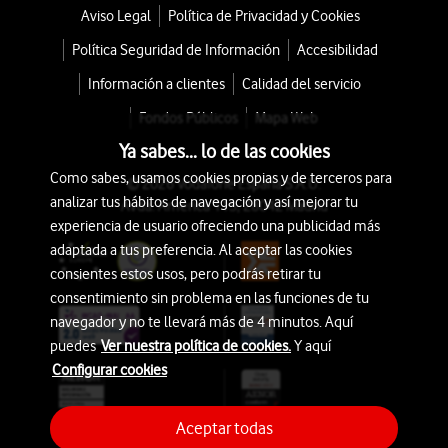
Aviso Legal
Política de Privacidad y Cookies
Política Seguridad de Información
Accesibilidad
Información a clientes
Calidad del servicio
Fondos Públicos
Mapa Web
Ya sabes... lo de las cookies
Como sabes, usamos cookies propias y de terceros para
© 2026 Vodafone España S.A.U.
analizar tus hábitos de navegación y así mejorar tu
Avda. América 115, 28042 Madrid
experiencia de usuario ofreciendo una publicidad más
adaptada a tus preferencia. Al aceptar las cookies
consientes estos usos, pero podrás retirar tu
consentimiento sin problema en las funciones de tu
navegador y no te llevará más de 4 minutos. Aquí
puedes
Ver nuestra política de cookies.
Y aquí
Configurar cookies
Aceptar todas