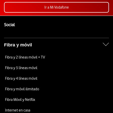
Ir a Mi Vodafone
Pie de página de Vodafone
Enlaces a las redes sociales de Vodafone
Social
Fibra y móvil
Fibra y 2 líneas móvil + TV
Fibra y 3 líneas móvil
Fibra y 4 líneas móvil
Fibra y móvil ilimitado
Fibra Móvil y Netflix
Internet en casa