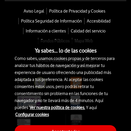
Aviso Legal
Política de Privacidad y Cookies
Política Seguridad de Información
Accesibilidad
Información a clientes
Calidad del servicio
Fondos Públicos
Mapa Web
Ya sabes... lo de las cookies
Como sabes, usamos cookies propias y de terceros para
© 2026 Vodafone España S.A.U.
analizar tus hábitos de navegación y así mejorar tu
Avda. América 115, 28042 Madrid
experiencia de usuario ofreciendo una publicidad más
adaptada a tus preferencia. Al aceptar las cookies
consientes estos usos, pero podrás retirar tu
consentimiento sin problema en las funciones de tu
navegador y no te llevará más de 4 minutos. Aquí
puedes
Ver nuestra política de cookies.
Y aquí
Configurar cookies