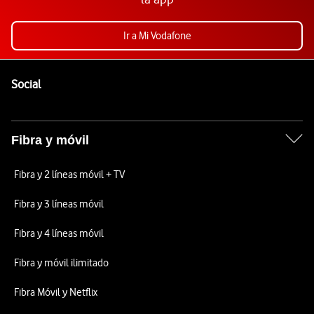
Ir a Mi Vodafone
Pie de página de Vodafone
Enlaces a las redes sociales de Vodafone
Social
Fibra y móvil
Fibra y 2 líneas móvil + TV
Fibra y 3 líneas móvil
Fibra y 4 líneas móvil
Fibra y móvil ilimitado
Fibra Móvil y Netflix