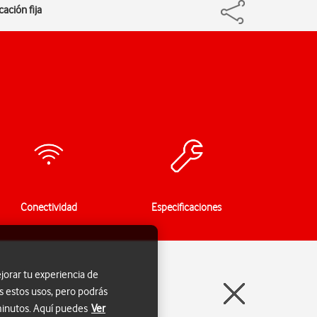
ación fija
Conectividad
Especificaciones
jorar tu experiencia de
s estos usos, pero podrás
 minutos. Aquí puedes
Ver