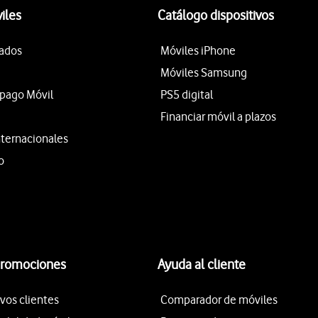
iles
Catálogo dispositivos
tados
Móviles iPhone
Móviles Samsung
epago Móvil
PS5 digital
Financiar móvil a plazos
nternacionales
o
promociones
Ayuda al cliente
vos clientes
Comparador de móviles