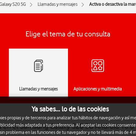
Galaxy S20 5G
Llamadas y mensajes
Activa o desactiva la marc
Elige el tema de tu consulta
Llamadas y mensajes
Aplicaciones y multimedia
Ya sabes... lo de las cookies
s propias y de terceros para analizar tus hábitos de navegación y así me
ija en el Samsung Galaxy S20 5G Android 10.0
blicidad más adaptada a tus preferencia. Al aceptar las cookies consiente
 sin problema en las funciones de tu navegador y no te llevará más de 4