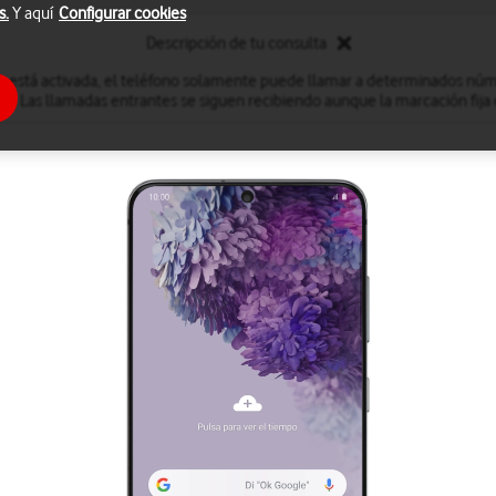
s.
Y aquí
Configurar cookies
Descripción de tu consulta
a está activada, el teléfono solamente puede llamar a determinados núm
. Las llamadas entrantes se siguen recibiendo aunque la marcación fija 