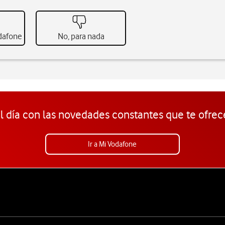
odafone
No, para nada
l día con las novedades constantes que te ofrec
Ir a Mi Vodafone