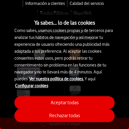
Información a clientes
Calidad del servicio
Fondos Públicos
Mapa Web
Ya sabes... lo de las cookies
Como sabes, usamos cookies propias y de terceros para
© 2026 Vodafone España S.A.U.
analizar tus hábitos de navegación y así mejorar tu
Avda. América 115, 28042 Madrid
experiencia de usuario ofreciendo una publicidad más
adaptada a tus preferencia. Al aceptar las cookies
consientes estos usos, pero podrás retirar tu
consentimiento sin problema en las funciones de tu
navegador y no te llevará más de 4 minutos. Aquí
puedes
Ver nuestra política de cookies.
Y aquí
Configurar cookies
Aceptar todas
Rechazar todas
Ayúdame a elegir