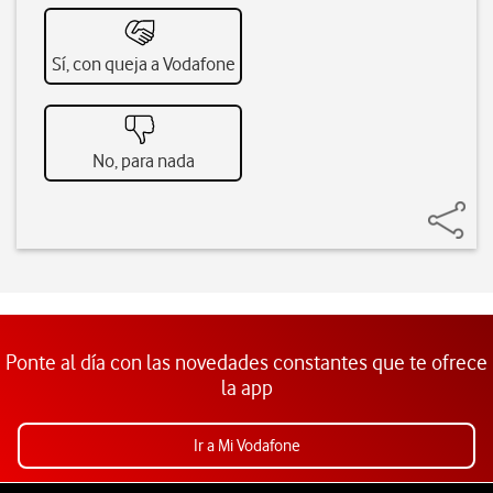
Sí, con queja a Vodafone
No, para nada
Ponte al día con las novedades constantes que te ofrece
la app
Ir a Mi Vodafone
Pie de página de Vodafone