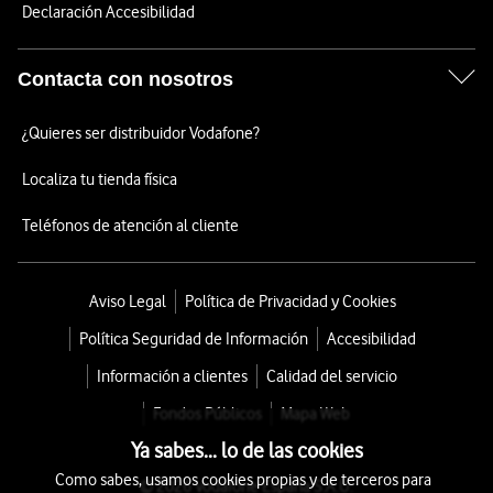
Declaración Accesibilidad
Contacta con nosotros
¿Quieres ser distribuidor Vodafone?
Localiza tu tienda física
Teléfonos de atención al cliente
Aviso Legal
Política de Privacidad y Cookies
Política Seguridad de Información
Accesibilidad
Información a clientes
Calidad del servicio
Fondos Públicos
Mapa Web
Ya sabes... lo de las cookies
Como sabes, usamos cookies propias y de terceros para
© 2026 Vodafone España S.A.U.