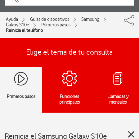
Ayuda
Guías de dispositivos
Samsung
Galaxy S10e
Primeros pasos
Reinicia el teléfono
Elige el tema de tu consulta
Primeros pasos
Funciones
Llamadas y
principales
mensajes
Reinicia el Samsung Galaxy S10e