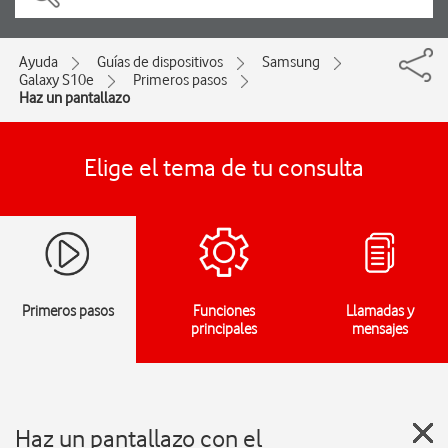
Ayuda
Guías de dispositivos
Samsung
Galaxy S10e
Primeros pasos
Haz un pantallazo
Elige el tema de tu consulta
Primeros pasos
Funciones
Llamadas y
principales
mensajes
Haz un pantallazo con el