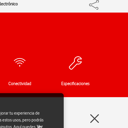
electrónico
Conectividad
Especificaciones
jorar tu experiencia de
s estos usos, pero podrás
 minutos. Aquí puedes
Ver