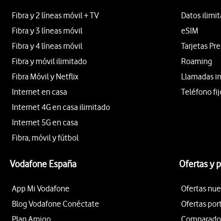
Fibra y 2 líneas móvil + TV
Datos ilimi
Fibra y 3 líneas móvil
eSIM
Fibra y 4 líneas móvil
Tarjetas Pr
Fibra y móvil ilimitado
Roaming
Fibra Móvil y Netflix
Llamadas i
Internet en casa
Teléfono fij
Internet 4G en casa ilimitado
Internet 5G en casa
Fibra, móvil y fútbol
Vodafone España
Ofertas y 
App Mi Vodafone
Ofertas nue
Blog Vodafone Conéctate
Ofertas por
Plan Amigo
Comparador 