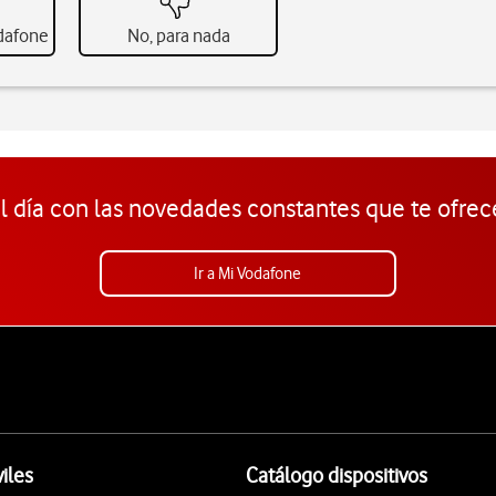
odafone
No, para nada
l día con las novedades constantes que te ofrec
Ir a Mi Vodafone
iles
Catálogo dispositivos