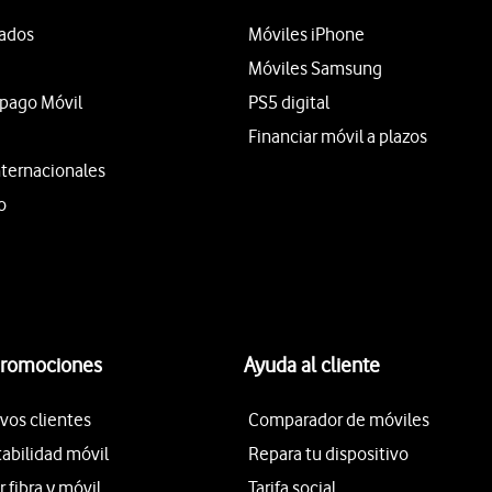
tados
Móviles iPhone
Móviles Samsung
epago Móvil
PS5 digital
Financiar móvil a plazos
nternacionales
o
promociones
Ayuda al cliente
vos clientes
Comparador de móviles
tabilidad móvil
Repara tu dispositivo
fibra y móvil
Tarifa social