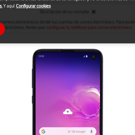
s.
Y aquí
Configurar cookies
Descripción de tu consulta
 correos electrónicos desde tus cuentas de correo electrónico. Para poder
electrónico, tienes que
configurar tu teléfono para correo electrónico
.