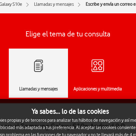
Galaxy S10e
Llamadas y mensajes
Escribe y envía un correo 
Elige el tema de tu consulta
Llamadas y mensajes
Aplicaciones y multimedia
Ya sabes... lo de las cookies
s propias y de terceros para analizar tus hábitos de navegación y así me
o con el Samsung Galaxy S10e Android 9.0
blicidad más adaptada a tus preferencia. Al aceptar las cookies consiente
 sin problema en las funciones de tu navegador y no te llevará más de 4