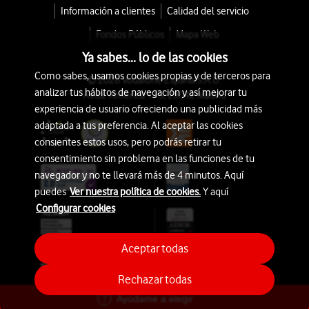
Información a clientes
Calidad del servicio
Fondos Públicos
Mapa Web
Ya sabes... lo de las cookies
Como sabes, usamos cookies propias y de terceros para
© 2026 Vodafone España S.A.U.
analizar tus hábitos de navegación y así mejorar tu
Avda. América 115, 28042 Madrid
experiencia de usuario ofreciendo una publicidad más
adaptada a tus preferencia. Al aceptar las cookies
consientes estos usos, pero podrás retirar tu
consentimiento sin problema en las funciones de tu
navegador y no te llevará más de 4 minutos. Aquí
puedes
Ver nuestra política de cookies.
Y aquí
Configurar cookies
Aceptar todas
Rechazar todas
Ayúdame a elegir