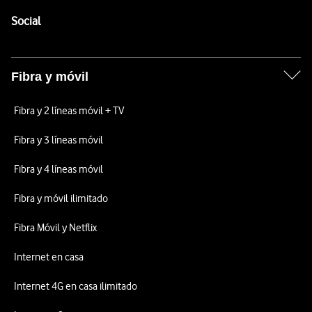
Pie de página de Vodafone
Enlaces a las redes sociales de Vodafone
Social
Fibra y móvil
Fibra y 2 líneas móvil + TV
Fibra y 3 líneas móvil
Fibra y 4 líneas móvil
Fibra y móvil ilimitado
Fibra Móvil y Netflix
Internet en casa
Internet 4G en casa ilimitado