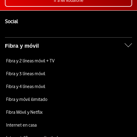
Ir a Mi Vodafone
Pie de página de Vodafone
Enlaces a las redes sociales de Vodafone
Social
Fibra y móvil
Fibra y 2 líneas móvil + TV
Fibra y 3 líneas móvil
Fibra y 4 líneas móvil
Fibra y móvil ilimitado
Fibra Móvil y Netflix
Internet en casa