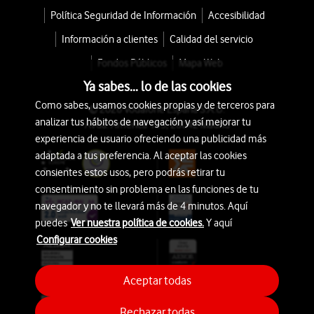
Política Seguridad de Información
Accesibilidad
Información a clientes
Calidad del servicio
Fondos Públicos
Mapa Web
Ya sabes... lo de las cookies
Como sabes, usamos cookies propias y de terceros para
© 2026 Vodafone España S.A.U.
analizar tus hábitos de navegación y así mejorar tu
Avda. América 115, 28042 Madrid
experiencia de usuario ofreciendo una publicidad más
adaptada a tus preferencia. Al aceptar las cookies
consientes estos usos, pero podrás retirar tu
consentimiento sin problema en las funciones de tu
navegador y no te llevará más de 4 minutos. Aquí
puedes
Ver nuestra política de cookies.
Y aquí
Configurar cookies
Aceptar todas
Rechazar todas