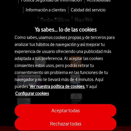
Política Seguridad de Información
Accesibilidad
Información a clientes
Calidad del servicio
Fondos Públicos
Mapa Web
Ya sabes... lo de las cookies
Como sabes, usamos cookies propias y de terceros para
© 2026 Vodafone España S.A.U.
analizar tus hábitos de navegación y así mejorar tu
Avda. América 115, 28042 Madrid
experiencia de usuario ofreciendo una publicidad más
adaptada a tus preferencia. Al aceptar las cookies
consientes estos usos, pero podrás retirar tu
consentimiento sin problema en las funciones de tu
navegador y no te llevará más de 4 minutos. Aquí
puedes
Ver nuestra política de cookies.
Y aquí
Configurar cookies
Aceptar todas
Rechazar todas