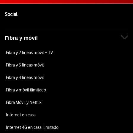
Pie de página de Vodafone
Enlaces a las redes sociales de Vodafone
Social
Fibra y móvil
Fibra y 2 líneas móvil + TV
Fibra y 3 líneas móvil
Fibra y 4 líneas móvil
Fibra y móvil ilimitado
Fibra Móvil y Netflix
Internet en casa
Internet 4G en casa ilimitado