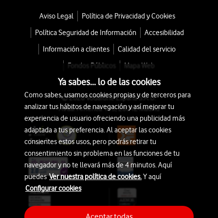
Aviso Legal
Política de Privacidad y Cookies
Política Seguridad de Información
Accesibilidad
Información a clientes
Calidad del servicio
Fondos Públicos
Mapa Web
Ya sabes... lo de las cookies
Como sabes, usamos cookies propias y de terceros para
© 2026 Vodafone España S.A.U.
analizar tus hábitos de navegación y así mejorar tu
Avda. América 115, 28042 Madrid
experiencia de usuario ofreciendo una publicidad más
adaptada a tus preferencia. Al aceptar las cookies
consientes estos usos, pero podrás retirar tu
consentimiento sin problema en las funciones de tu
navegador y no te llevará más de 4 minutos. Aquí
puedes
Ver nuestra política de cookies.
Y aquí
Configurar cookies
Aceptar todas