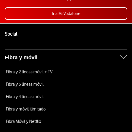
Ir a Mi Vodafone
Pie de página de Vodafone
Enlaces a las redes sociales de Vodafone
Social
Fibra y móvil
Fibra y 2 líneas móvil + TV
Fibra y 3 líneas móvil
Fibra y 4 líneas móvil
Fibra y móvil ilimitado
Fibra Móvil y Netflix