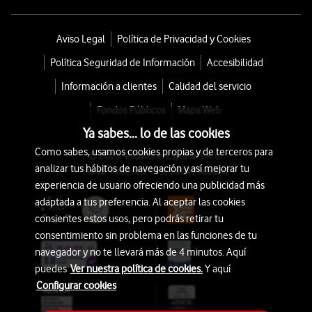
Aviso Legal
Política de Privacidad y Cookies
Política Seguridad de Información
Accesibilidad
Información a clientes
Calidad del servicio
Fondos Públicos
Mapa Web
Ya sabes... lo de las cookies
Como sabes, usamos cookies propias y de terceros para
© 2026 Vodafone España S.A.U.
analizar tus hábitos de navegación y así mejorar tu
Avda. América 115, 28042 Madrid
experiencia de usuario ofreciendo una publicidad más
adaptada a tus preferencia. Al aceptar las cookies
consientes estos usos, pero podrás retirar tu
consentimiento sin problema en las funciones de tu
navegador y no te llevará más de 4 minutos. Aquí
puedes
Ver nuestra política de cookies.
Y aquí
Configurar cookies