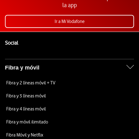
la app
Ir a Mi Vodafone
Pie de página de Vodafone
Enlaces a las redes sociales de Vodafone
Social
Fibra y móvil
Fibra y 2 líneas móvil + TV
Fibra y 3 líneas móvil
Fibra y 4 líneas móvil
Fibra y móvil ilimitado
Fibra Móvil y Netflix