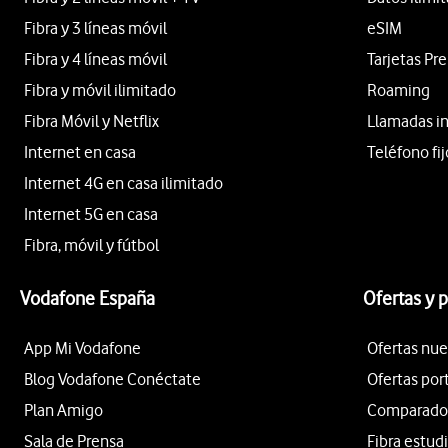
Fibra y 3 líneas móvil
eSIM
Fibra y 4 líneas móvil
Tarjetas Pr
Fibra y móvil ilimitado
Roaming
Fibra Móvil y Netflix
Llamadas i
Internet en casa
Teléfono fij
Internet 4G en casa ilimitado
Internet 5G en casa
Fibra, móvil y fútbol
Vodafone España
Ofertas y 
App Mi Vodafone
Ofertas nue
Blog Vodafone Conéctate
Ofertas por
Plan Amigo
Comparador 
Sala de Prensa
Fibra estud