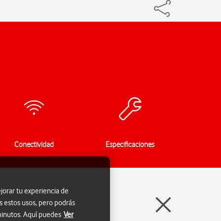
Conectividad
Especificaciones
jorar tu experiencia de
s estos usos, pero podrás
 minutos. Aquí puedes
Ver