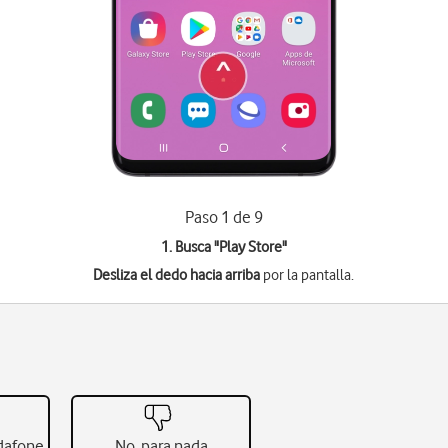
Paso 1 de 9
1. Busca "
Play Store
"
Desliza el dedo hacia arriba
por la pantalla.
odafone
No, para nada