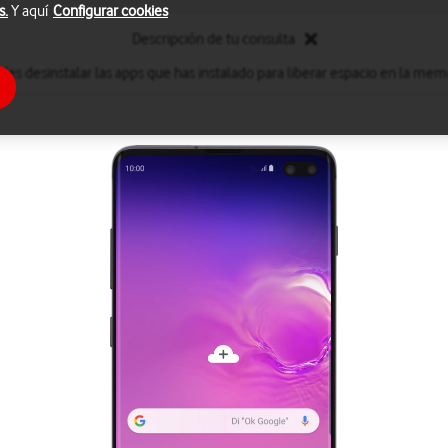
s.
Y aquí
Configurar cookies
Descripción de tu consulta
des desinstalar las apps que has instalado para liberar espacio en la memo