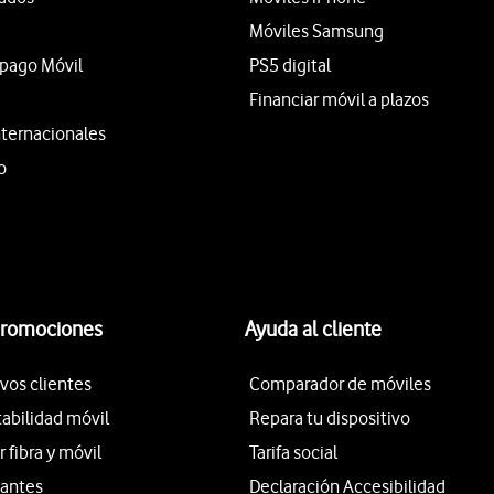
Móviles Samsung
epago Móvil
PS5 digital
Financiar móvil a plazos
nternacionales
o
promociones
Ayuda al cliente
vos clientes
Comparador de móviles
tabilidad móvil
Repara tu dispositivo
fibra y móvil
Tarifa social
iantes
Declaración Accesibilidad