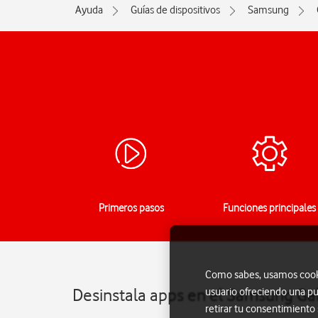
Ayuda
Guías de dispositivos
Samsung
Primeros pasos
Funciones principales
Como sabes, usamos cookie
Desinstala apps en el Samsung Ga
usuario ofreciendo una pu
retirar tu consentimiento