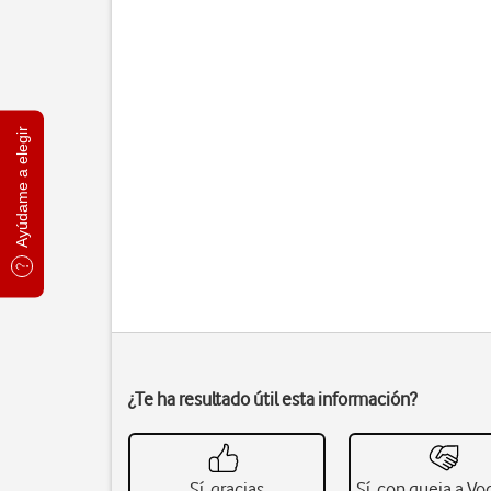
Ayúdame a elegir
¿Te ha resultado útil esta información?
Sí, gracias
Sí, con queja a V