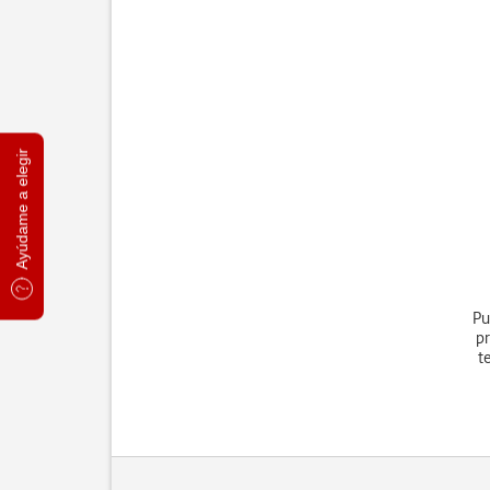
Ayúdame a elegir
Pu
pr
t