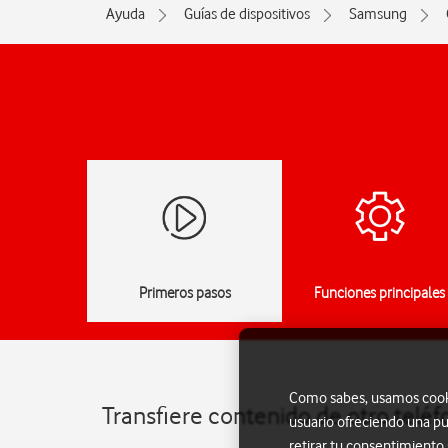
Ayuda
Guías de dispositivos
Samsung
Primeros pasos
Funciones principales
Como sabes, usamos cookie
Transfiere contenido de otro telé
usuario ofreciendo una pu
retirar tu consentimiento