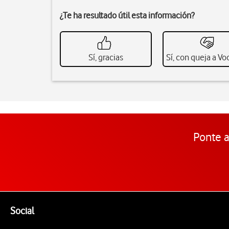
¿Te ha resultado útil esta información?
Sí, gracias
Sí, con queja a V
Ponte a
Pie de página de Vodafone
Enlaces a las redes sociales de Vodafone
Social