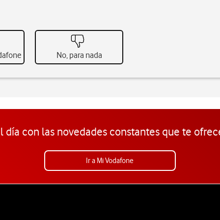
odafone
No, para nada
l día con las novedades constantes que te ofrec
Ir a Mi Vodafone