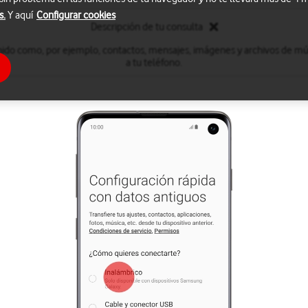
s.
Y aquí
Configurar cookies
Descripción de tu consulta
nido como, por ejemplo, contactos, mensajes, imágenes y archivos de mú
a tu teléfono.