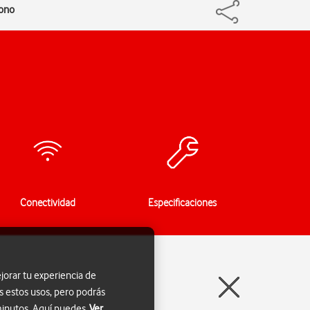
fono
Conectividad
Especificaciones
jorar tu experiencia de
s estos usos, pero podrás
 minutos. Aquí puedes
Ver