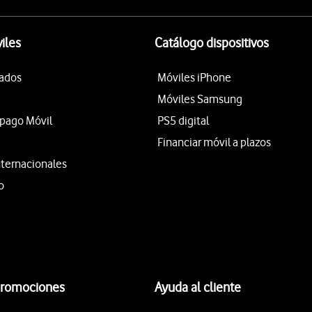
iles
Catálogo dispositivos
tados
Móviles iPhone
Móviles Samsung
epago Móvil
PS5 digital
Financiar móvil a plazos
nternacionales
o
promociones
Ayuda al cliente