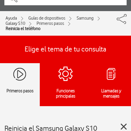
Ayuda
Guías de dispositivos
Samsung
Galaxy S10
Primeros pasos
Reinicia el teléfono
Elige el tema de tu consulta
Primeros pasos
Funciones
Llamadas y
principales
mensajes
Reinicia el Samsung Galaxy S10