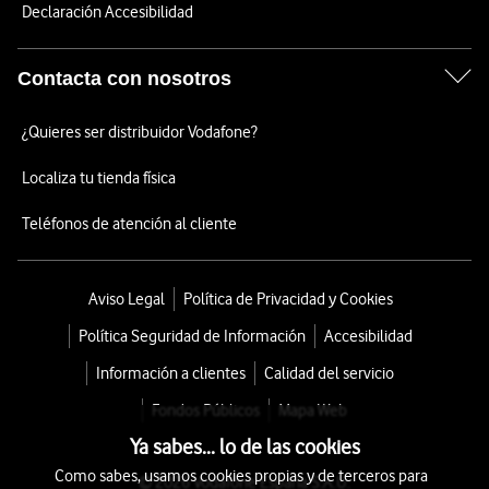
Declaración Accesibilidad
Contacta con nosotros
¿Quieres ser distribuidor Vodafone?
Localiza tu tienda física
Teléfonos de atención al cliente
Aviso Legal
Política de Privacidad y Cookies
Política Seguridad de Información
Accesibilidad
Información a clientes
Calidad del servicio
Fondos Públicos
Mapa Web
Ya sabes... lo de las cookies
Como sabes, usamos cookies propias y de terceros para
© 2026 Vodafone España S.A.U.