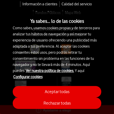
Información a clientes
Calidad del servicio
Fondos Públicos
Mapa Web
Ya sabes... lo de las cookies
Como sabes, usamos cookies propias y de terceros para
© 2026 Vodafone España S.A.U.
analizar tus hábitos de navegación y así mejorar tu
Avda. América 115, 28042 Madrid
experiencia de usuario ofreciendo una publicidad más
adaptada a tus preferencia. Al aceptar las cookies
consientes estos usos, pero podrás retirar tu
consentimiento sin problema en las funciones de tu
navegador y no te llevará más de 4 minutos. Aquí
puedes
Ver nuestra política de cookies.
Y aquí
Configurar cookies
Aceptar todas
Rechazar todas
Ayúdame a elegir