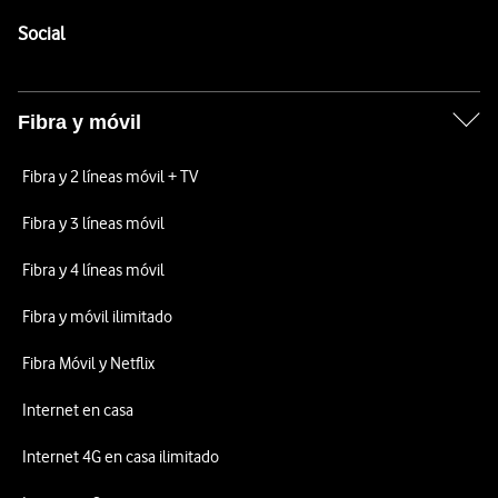
Pie de página de Vodafone
Enlaces a las redes sociales de Vodafone
Social
Fibra y móvil
Fibra y 2 líneas móvil + TV
Fibra y 3 líneas móvil
Fibra y 4 líneas móvil
Fibra y móvil ilimitado
Fibra Móvil y Netflix
Internet en casa
Internet 4G en casa ilimitado