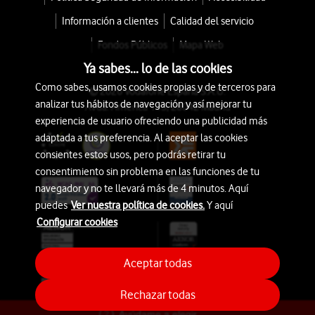
Información a clientes
Calidad del servicio
Fondos Públicos
Mapa Web
Ya sabes... lo de las cookies
Como sabes, usamos cookies propias y de terceros para
© 2026 Vodafone España S.A.U.
analizar tus hábitos de navegación y así mejorar tu
Avda. América 115, 28042 Madrid
experiencia de usuario ofreciendo una publicidad más
adaptada a tus preferencia. Al aceptar las cookies
consientes estos usos, pero podrás retirar tu
consentimiento sin problema en las funciones de tu
navegador y no te llevará más de 4 minutos. Aquí
puedes
Ver nuestra política de cookies.
Y aquí
Configurar cookies
Aceptar todas
Rechazar todas
Ayúdame a elegir