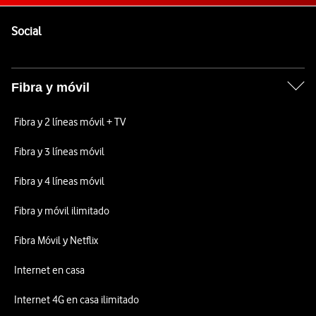
Pie de página de Vodafone
Enlaces a las redes sociales de Vodafone
Social
Fibra y móvil
Fibra y 2 líneas móvil + TV
Fibra y 3 líneas móvil
Fibra y 4 líneas móvil
Fibra y móvil ilimitado
Fibra Móvil y Netflix
Internet en casa
Internet 4G en casa ilimitado