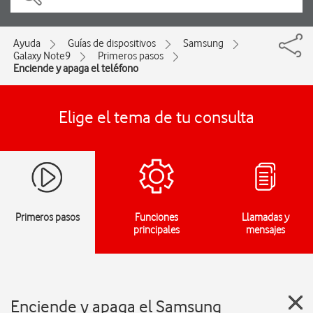
Ayuda
Guías de dispositivos
Samsung
Galaxy Note9
Primeros pasos
Enciende y apaga el teléfono
Elige el tema de tu consulta
Primeros pasos
Funciones
Llamadas y
principales
mensajes
Enciende y apaga el Samsung