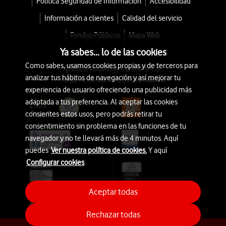
Política Seguridad de Información
Accesibilidad
Información a clientes
Calidad del servicio
Fondos Públicos
Mapa Web
Ya sabes... lo de las cookies
Como sabes, usamos cookies propias y de terceros para
© 2026 Vodafone España S.A.U.
analizar tus hábitos de navegación y así mejorar tu
Avda. América 115, 28042 Madrid
experiencia de usuario ofreciendo una publicidad más
adaptada a tus preferencia. Al aceptar las cookies
consientes estos usos, pero podrás retirar tu
consentimiento sin problema en las funciones de tu
navegador y no te llevará más de 4 minutos. Aquí
puedes
Ver nuestra política de cookies.
Y aquí
Configurar cookies
Aceptar todas
Rechazar todas