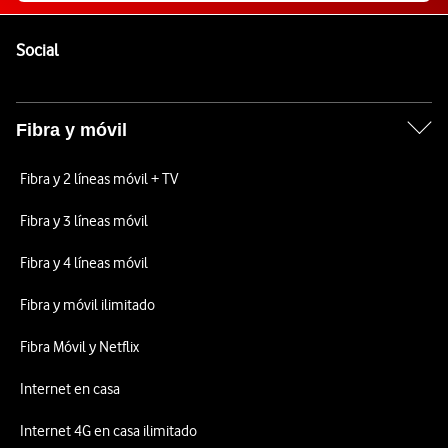
Pie de página de Vodafone
Enlaces a las redes sociales de Vodafone
Social
Fibra y móvil
Fibra y 2 líneas móvil + TV
Fibra y 3 líneas móvil
Fibra y 4 líneas móvil
Fibra y móvil ilimitado
Fibra Móvil y Netflix
Internet en casa
Internet 4G en casa ilimitado