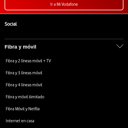
Ir a Mi Vodafone
Pie de página de Vodafone
Enlaces a las redes sociales de Vodafone
Social
Fibra y móvil
Fibra y 2 líneas móvil + TV
Fibra y 3 líneas móvil
Fibra y 4 líneas móvil
Fibra y móvil ilimitado
Fibra Móvil y Netflix
Internet en casa