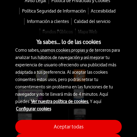
Aviso Legal
Política de Privacidad y Cookies
Política Seguridad de Información
Accesibilidad
Información a clientes
Calidad del servicio
Fondos Públicos
Mapa Web
Ya sabes... lo de las cookies
Como sabes, usamos cookies propias y de terceros para
© 2026 Vodafone España S.A.U.
analizar tus hábitos de navegación y así mejorar tu
Avda. América 115, 28042 Madrid
experiencia de usuario ofreciendo una publicidad más
adaptada a tus preferencia. Al aceptar las cookies
consientes estos usos, pero podrás retirar tu
consentimiento sin problema en las funciones de tu
navegador y no te llevará más de 4 minutos. Aquí
puedes
Ver nuestra política de cookies.
Y aquí
Configurar cookies
Aceptar todas