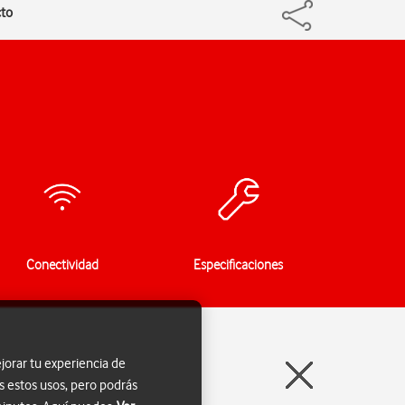
cto
Conectividad
Especificaciones
jorar tu experiencia de
s estos usos, pero podrás