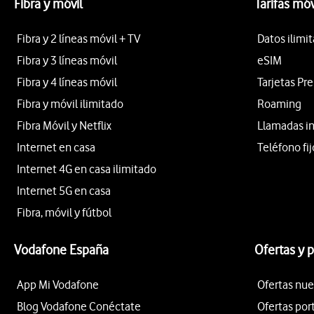
Fibra y móvil
Tarifas móv
Fibra y 2 líneas móvil + TV
Datos ilimi
Fibra y 3 líneas móvil
eSIM
Fibra y 4 líneas móvil
Tarjetas Pr
Fibra y móvil ilimitado
Roaming
Fibra Móvil y Netflix
Llamadas i
Internet en casa
Teléfono fij
Internet 4G en casa ilimitado
Internet 5G en casa
Fibra, móvil y fútbol
Vodafone España
Ofertas y 
App Mi Vodafone
Ofertas nue
Blog Vodafone Conéctate
Ofertas por