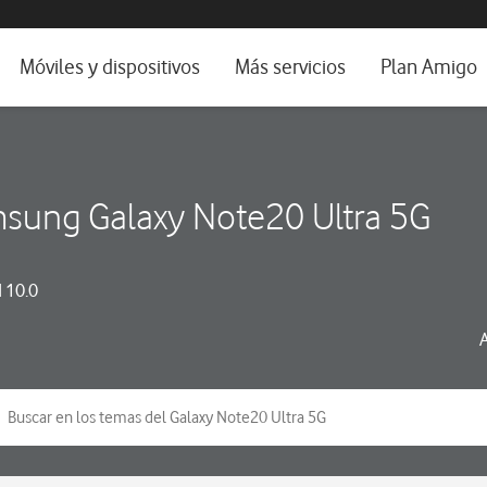
da e idioma
Móviles y dispositivos
Más servicios
Plan Amigo
fone TV
Móviles
Alianza Vodafone e Iberdrola
il 5G
Imagen y Sonido
Servicios avanzados
sung Galaxy Note20 Ultra 5G
tura
Ver todos
dencias
 10.0