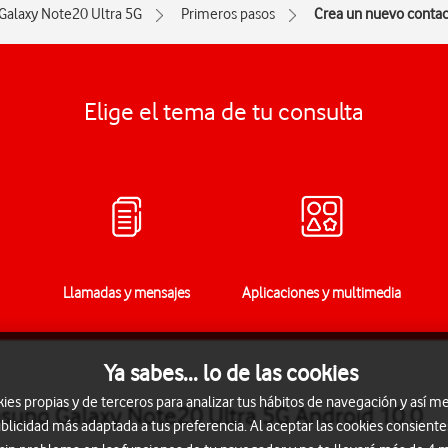
Galaxy Note20 Ultra 5G
Primeros pasos
Crea un nuevo conta
Elige el tema de tu consulta
Llamadas y mensajes
Aplicaciones y multimedia
Ya sabes... lo de las cookies
s propias y de terceros para analizar tus hábitos de navegación y así me
sung Galaxy Note20 Ultra 5G Android 10.0
blicidad más adaptada a tus preferencia. Al aceptar las cookies consiente