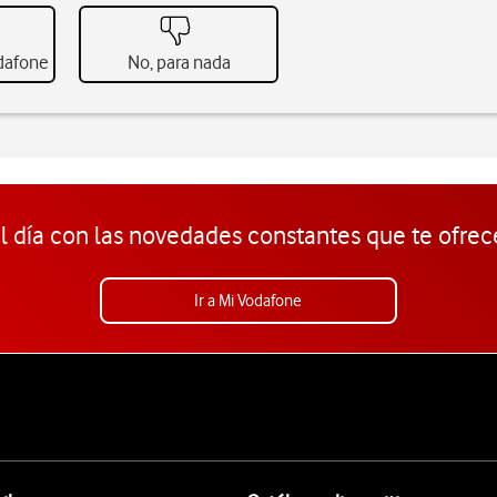
odafone
No, para nada
l día con las novedades constantes que te ofrec
Ir a Mi Vodafone