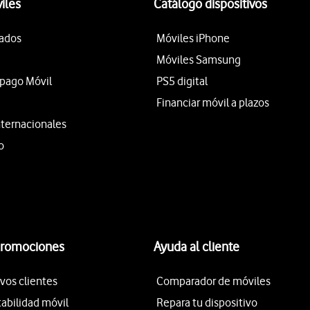
iles
Catálogo dispositivos
tados
Móviles iPhone
Móviles Samsung
epago Móvil
PS5 digital
Financiar móvil a plazos
nternacionales
o
promociones
Ayuda al cliente
vos clientes
Comparador de móviles
tabilidad móvil
Repara tu dispositivo