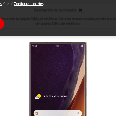
s.
Y aquí
Configurar cookies
Descripción de tu consulta
tos entre la tarjeta SIM y el teléfono. De esta manera evitas perder tus
de tarjeta SIM o de teléfono.