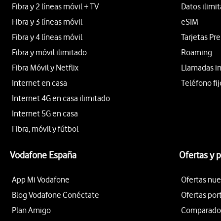
Fibra y 2 líneas móvil + TV
Datos ilimi
Fibra y 3 líneas móvil
eSIM
Fibra y 4 líneas móvil
Tarjetas Pr
Fibra y móvil ilimitado
Roaming
Fibra Móvil y Netflix
Llamadas i
Internet en casa
Teléfono fij
Internet 4G en casa ilimitado
Internet 5G en casa
Fibra, móvil y fútbol
Vodafone España
Ofertas y 
App Mi Vodafone
Ofertas nue
Blog Vodafone Conéctate
Ofertas por
Plan Amigo
Comparador 