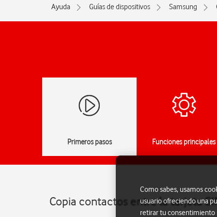
Ayuda
Guías de dispositivos
Samsung
Primeros pasos
Funciones principales
Como sabes, usamos cookie
Copia contactos entre la tarjeta 
usuario ofreciendo una pu
retirar tu consentimiento