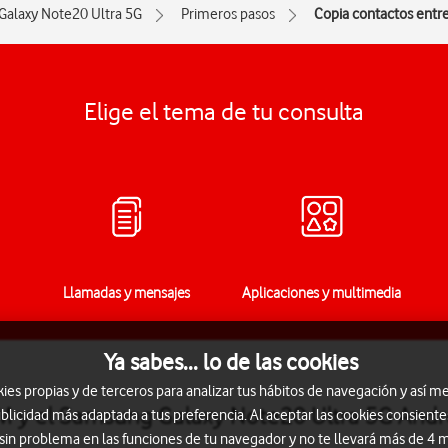
Galaxy Note20 Ultra 5G
Primeros pasos
Copia contactos entre 
Elige el tema de tu consulta
Llamadas y mensajes
Aplicaciones y multimedia
Ya sabes... lo de las cookies
s propias y de terceros para analizar tus hábitos de navegación y así me
SIM y el Samsung Galaxy Note20 Ultra 5G Andr
blicidad más adaptada a tus preferencia. Al aceptar las cookies consiente
 sin problema en las funciones de tu navegador y no te llevará más de 4