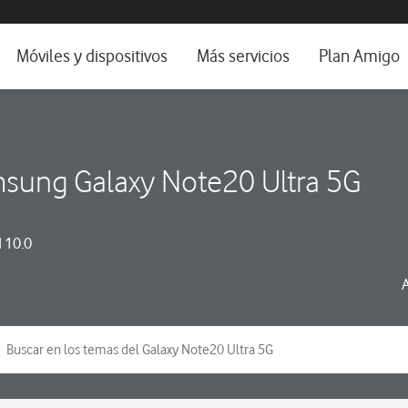
da e idioma
Móviles y dispositivos
Más servicios
Plan Amigo
fone TV
Móviles
Alianza Vodafone e Iberdrola
il 5G
Imagen y Sonido
Servicios avanzados
sung Galaxy Note20 Ultra 5G
tura
Ver todos
dencias
 10.0