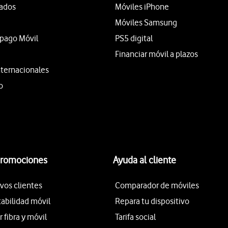
tados
Móviles iPhone
Móviles Samsung
epago Móvil
PS5 digital
Financiar móvil a plazos
nternacionales
o
promociones
Ayuda al cliente
vos clientes
Comparador de móviles
tabilidad móvil
Repara tu dispositivo
fibra y móvil
Tarifa social