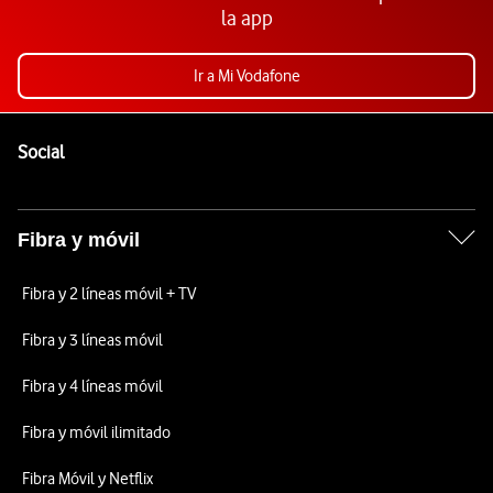
la app
Ir a Mi Vodafone
Pie de página de Vodafone
Enlaces a las redes sociales de Vodafone
Social
Fibra y móvil
Fibra y 2 líneas móvil + TV
Fibra y 3 líneas móvil
Fibra y 4 líneas móvil
Fibra y móvil ilimitado
Fibra Móvil y Netflix