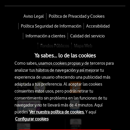
Aviso Legal
Política de Privacidad y Cookies
Política Seguridad de Información
Accesibilidad
Información a clientes
Calidad del servicio
Fondos Públicos
Mapa Web
Ya sabes... lo de las cookies
Como sabes, usamos cookies propias y de terceros para
© 2026 Vodafone España S.A.U.
analizar tus hábitos de navegación y así mejorar tu
Avda. América 115, 28042 Madrid
experiencia de usuario ofreciendo una publicidad más
adaptada a tus preferencia. Al aceptar las cookies
consientes estos usos, pero podrás retirar tu
consentimiento sin problema en las funciones de tu
navegador y no te llevará más de 4 minutos. Aquí
puedes
Ver nuestra política de cookies.
Y aquí
Configurar cookies