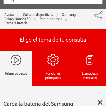
Ayuda
Guías de dispositivos
Samsung
Galaxy Note20 5G
Primeros pasos
Carga la batería
Elige el tema de tu consulta
Primeros pasos
Funciones
Llamadas y
principales
mensajes
Carga la batería del Samsung