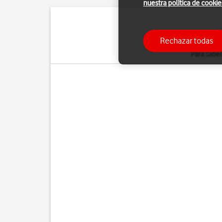
nuestra política de cookie
Con el servicio de
llam
Rechazar todas
Los pasos
que se in
Para saber