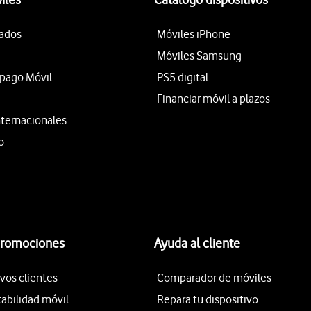
tados
Móviles iPhone
Móviles Samsung
epago Móvil
PS5 digital
Financiar móvil a plazos
nternacionales
o
promociones
Ayuda al cliente
vos clientes
Comparador de móviles
tabilidad móvil
Repara tu dispositivo