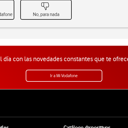
odafone
No, para nada
l día con las novedades constantes que te ofrec
Ir a Mi Vodafone
iles
Catálogo dispositivos