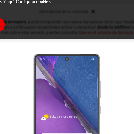
s.
Y aquí
Configurar cookies
Descripción de tu consulta
ada en espera
, puedes responder una nueva llamada sin tener que finaliz
dican a continuación te permiten activar o desactivar
desde tu teléfono
la
 más sobre este servicio, puedes consultar
Qué es el servicio de llamada