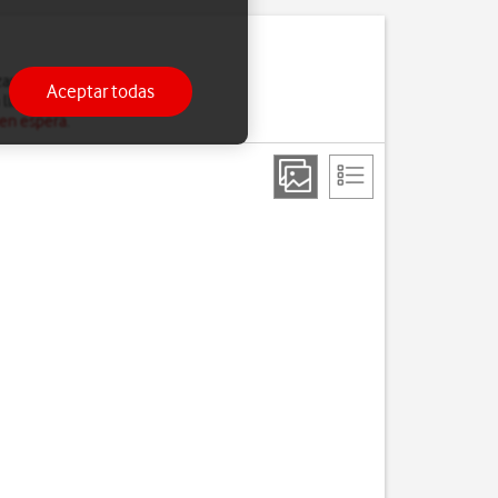
ar la llamada en curso.
Aceptar todas
 llamada en espera.
 en espera
.