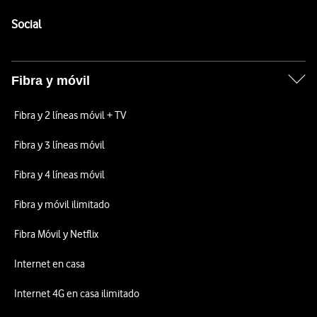
Pie de página de Vodafone
Enlaces a las redes sociales de Vodafone
Social
Fibra y móvil
Fibra y 2 líneas móvil + TV
Fibra y 3 líneas móvil
Fibra y 4 líneas móvil
Fibra y móvil ilimitado
Fibra Móvil y Netflix
Internet en casa
Internet 4G en casa ilimitado