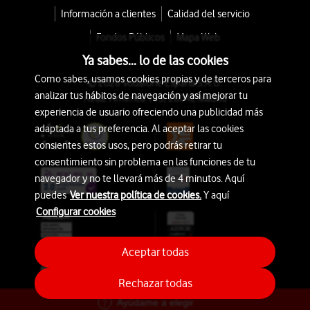
Información a clientes
Calidad del servicio
Fondos Públicos
Mapa Web
Ya sabes... lo de las cookies
Como sabes, usamos cookies propias y de terceros para
© 2026 Vodafone España S.A.U.
analizar tus hábitos de navegación y así mejorar tu
Avda. América 115, 28042 Madrid
experiencia de usuario ofreciendo una publicidad más
adaptada a tus preferencia. Al aceptar las cookies
consientes estos usos, pero podrás retirar tu
consentimiento sin problema en las funciones de tu
navegador y no te llevará más de 4 minutos. Aquí
puedes
Ver nuestra política de cookies.
Y aquí
Configurar cookies
Aceptar todas
Rechazar todas
Ayúdame a elegir