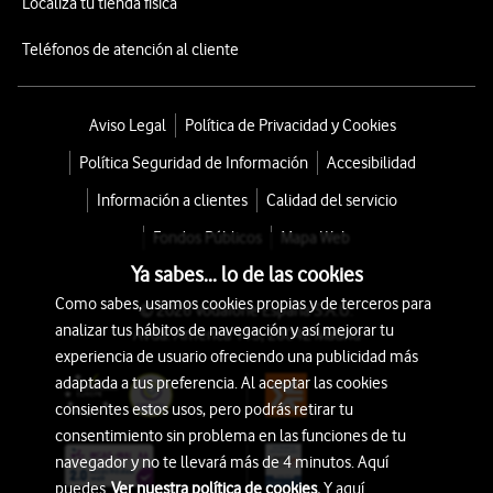
Localiza tu tienda física
Teléfonos de atención al cliente
Aviso Legal
Política de Privacidad y Cookies
Política Seguridad de Información
Accesibilidad
Información a clientes
Calidad del servicio
Fondos Públicos
Mapa Web
Ya sabes... lo de las cookies
Como sabes, usamos cookies propias y de terceros para
© 2026 Vodafone España S.A.U.
analizar tus hábitos de navegación y así mejorar tu
Avda. América 115, 28042 Madrid
experiencia de usuario ofreciendo una publicidad más
adaptada a tus preferencia. Al aceptar las cookies
consientes estos usos, pero podrás retirar tu
consentimiento sin problema en las funciones de tu
navegador y no te llevará más de 4 minutos. Aquí
puedes
Ver nuestra política de cookies.
Y aquí