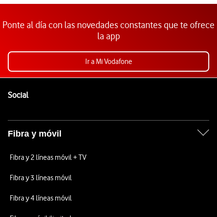
Ponte al día con las novedades constantes que te ofrece
la app
Ir a Mi Vodafone
Pie de página de Vodafone
Enlaces a las redes sociales de Vodafone
Social
Fibra y móvil
Fibra y 2 líneas móvil + TV
Fibra y 3 líneas móvil
Fibra y 4 líneas móvil