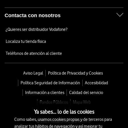
Contacta con nosotros
¿Quieres ser distribuidor Vodafone?
Localiza tu tienda física
Teléfonos de atención al cliente
Aviso Legal
Política de Privacidad y Cookies
Política Seguridad de Información
Accesibilidad
Información a clientes
Calidad del servicio
Fondos Públicos
Mapa Web
Ya sabes... lo de las cookies
Como sabes, usamos cookies propias y de terceros para
© 2026 Vodafone España S.A.U.
analizar tus hábitos de navegación y así mejorar tu
Avda. América 115, 28042 Madrid