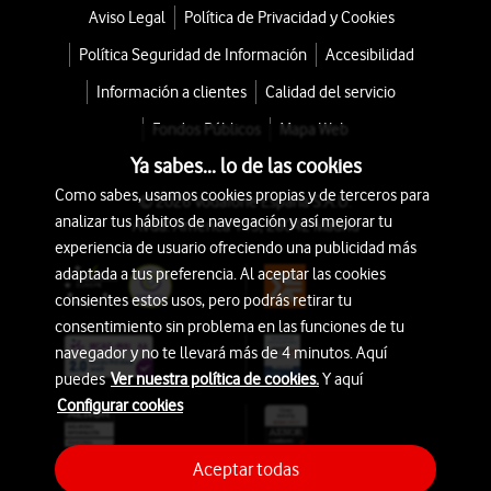
Aviso Legal
Política de Privacidad y Cookies
Política Seguridad de Información
Accesibilidad
Información a clientes
Calidad del servicio
Fondos Públicos
Mapa Web
Ya sabes... lo de las cookies
Como sabes, usamos cookies propias y de terceros para
© 2026 Vodafone España S.A.U.
analizar tus hábitos de navegación y así mejorar tu
Avda. América 115, 28042 Madrid
experiencia de usuario ofreciendo una publicidad más
adaptada a tus preferencia. Al aceptar las cookies
consientes estos usos, pero podrás retirar tu
consentimiento sin problema en las funciones de tu
navegador y no te llevará más de 4 minutos. Aquí
puedes
Ver nuestra política de cookies.
Y aquí
Configurar cookies
Aceptar todas