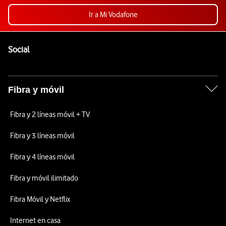
Ir a Mi Vodafone
Pie de página de Vodafone
Enlaces a las redes sociales de Vodafone
Social
Fibra y móvil
Fibra y 2 líneas móvil + TV
Fibra y 3 líneas móvil
Fibra y 4 líneas móvil
Fibra y móvil ilimitado
Fibra Móvil y Netflix
Internet en casa