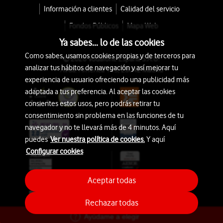
Información a clientes
Calidad del servicio
Fondos Públicos
Mapa Web
Ya sabes... lo de las cookies
Como sabes, usamos cookies propias y de terceros para
© 2026 Vodafone España S.A.U.
analizar tus hábitos de navegación y así mejorar tu
Avda. América 115, 28042 Madrid
experiencia de usuario ofreciendo una publicidad más
adaptada a tus preferencia. Al aceptar las cookies
consientes estos usos, pero podrás retirar tu
consentimiento sin problema en las funciones de tu
navegador y no te llevará más de 4 minutos. Aquí
puedes
Ver nuestra política de cookies.
Y aquí
Configurar cookies
Aceptar todas
Rechazar todas
Ayúdame a elegir