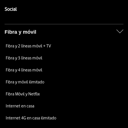
Pie de página de Vodafone
Enlaces a las redes sociales de Vodafone
Social
Fibra y móvil
Fibra y 2 líneas móvil + TV
Fibra y 3 líneas móvil
Fibra y 4 líneas móvil
Fibra y móvil ilimitado
Fibra Móvil y Netflix
Internet en casa
Internet 4G en casa ilimitado