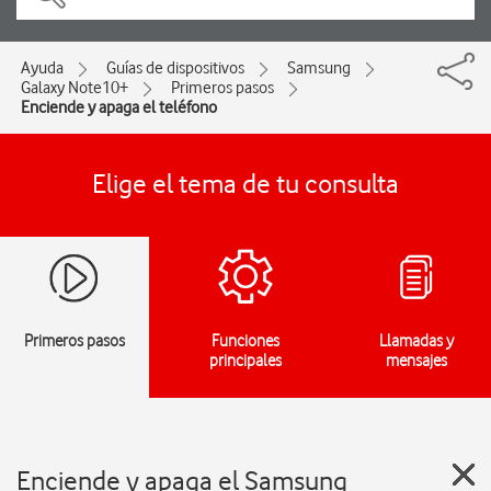
Ayuda
Guías de dispositivos
Samsung
Galaxy Note10+
Primeros pasos
Enciende y apaga el teléfono
Elige el tema de tu consulta
Primeros pasos
Funciones
Llamadas y
principales
mensajes
Enciende y apaga el Samsung