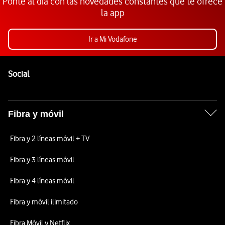
Ponte al día con las novedades constantes que te ofrece
la app
Ir a Mi Vodafone
Pie de página de Vodafone
Enlaces a las redes sociales de Vodafone
Social
Fibra y móvil
Fibra y 2 líneas móvil + TV
Fibra y 3 líneas móvil
Fibra y 4 líneas móvil
Fibra y móvil ilimitado
Fibra Móvil y Netflix