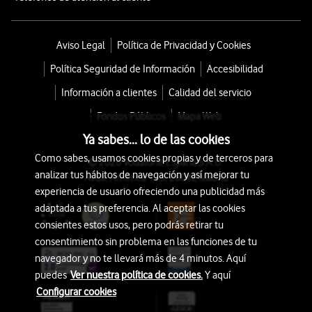
Aviso Legal
Política de Privacidad y Cookies
Política Seguridad de Información
Accesibilidad
Información a clientes
Calidad del servicio
Fondos Públicos
Mapa Web
Ya sabes... lo de las cookies
Como sabes, usamos cookies propias y de terceros para
© 2026 Vodafone España S.A.U.
analizar tus hábitos de navegación y así mejorar tu
Avda. América 115, 28042 Madrid
experiencia de usuario ofreciendo una publicidad más
adaptada a tus preferencia. Al aceptar las cookies
consientes estos usos, pero podrás retirar tu
consentimiento sin problema en las funciones de tu
navegador y no te llevará más de 4 minutos. Aquí
puedes
Ver nuestra política de cookies.
Y aquí
Configurar cookies