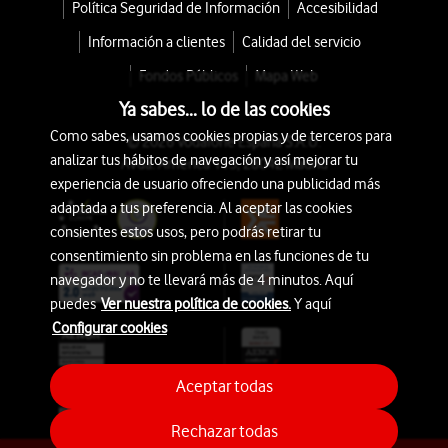
Política Seguridad de Información
Accesibilidad
Información a clientes
Calidad del servicio
Fondos Públicos
Mapa Web
Ya sabes... lo de las cookies
Como sabes, usamos cookies propias y de terceros para
© 2026 Vodafone España S.A.U.
analizar tus hábitos de navegación y así mejorar tu
Avda. América 115, 28042 Madrid
experiencia de usuario ofreciendo una publicidad más
adaptada a tus preferencia. Al aceptar las cookies
consientes estos usos, pero podrás retirar tu
consentimiento sin problema en las funciones de tu
navegador y no te llevará más de 4 minutos. Aquí
puedes
Ver nuestra política de cookies.
Y aquí
Configurar cookies
Aceptar todas
Rechazar todas