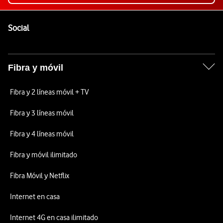
Pie de página de Vodafone
Enlaces a las redes sociales de Vodafone
Social
Fibra y móvil
Fibra y 2 líneas móvil + TV
Fibra y 3 líneas móvil
Fibra y 4 líneas móvil
Fibra y móvil ilimitado
Fibra Móvil y Netflix
Internet en casa
Internet 4G en casa ilimitado