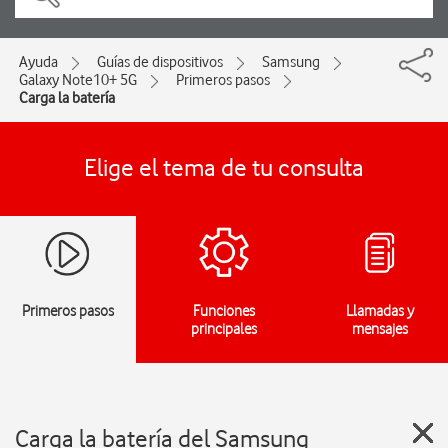
Ayuda
Guías de dispositivos
Samsung
Galaxy Note10+ 5G
Primeros pasos
Carga la batería
Elige el tema de tu consulta
Primeros pasos
Funciones
Llamadas y
principales
mensajes
Carga la batería del Samsung