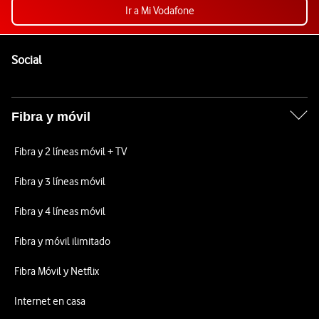
Ir a Mi Vodafone
Pie de página de Vodafone
Enlaces a las redes sociales de Vodafone
Social
Fibra y móvil
Fibra y 2 líneas móvil + TV
Fibra y 3 líneas móvil
Fibra y 4 líneas móvil
Fibra y móvil ilimitado
Fibra Móvil y Netflix
Internet en casa