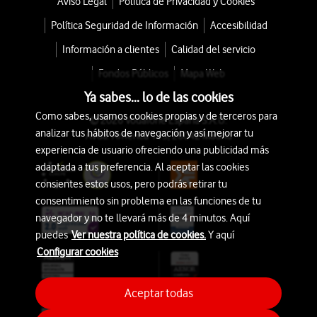
Aviso Legal
Política de Privacidad y Cookies
Política Seguridad de Información
Accesibilidad
Información a clientes
Calidad del servicio
Fondos Públicos
Mapa Web
Ya sabes... lo de las cookies
Como sabes, usamos cookies propias y de terceros para
© 2026 Vodafone España S.A.U.
analizar tus hábitos de navegación y así mejorar tu
Avda. América 115, 28042 Madrid
experiencia de usuario ofreciendo una publicidad más
adaptada a tus preferencia. Al aceptar las cookies
consientes estos usos, pero podrás retirar tu
consentimiento sin problema en las funciones de tu
navegador y no te llevará más de 4 minutos. Aquí
puedes
Ver nuestra política de cookies.
Y aquí
Configurar cookies
Aceptar todas