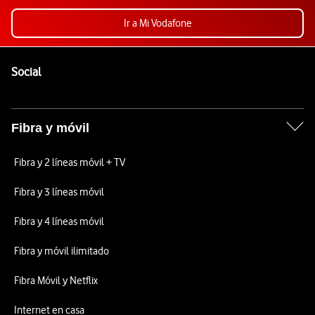
Ir a Mi Vodafone
Pie de página de Vodafone
Enlaces a las redes sociales de Vodafone
Social
Fibra y móvil
Fibra y 2 líneas móvil + TV
Fibra y 3 líneas móvil
Fibra y 4 líneas móvil
Fibra y móvil ilimitado
Fibra Móvil y Netflix
Internet en casa