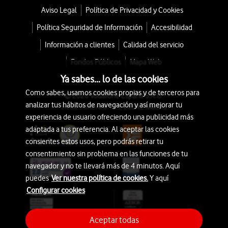
Aviso Legal
Política de Privacidad y Cookies
Política Seguridad de Información
Accesibilidad
Información a clientes
Calidad del servicio
Fondos Públicos
Mapa Web
Ya sabes... lo de las cookies
Como sabes, usamos cookies propias y de terceros para
© 2026 Vodafone España S.A.U.
analizar tus hábitos de navegación y así mejorar tu
Avda. América 115, 28042 Madrid
experiencia de usuario ofreciendo una publicidad más
adaptada a tus preferencia. Al aceptar las cookies
consientes estos usos, pero podrás retirar tu
consentimiento sin problema en las funciones de tu
navegador y no te llevará más de 4 minutos. Aquí
puedes
Ver nuestra política de cookies.
Y aquí
Configurar cookies
Aceptar todas