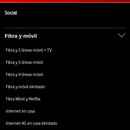
Pie de página de Vodafone
Enlaces a las redes sociales de Vodafone
Social
Fibra y móvil
Fibra y 2 líneas móvil + TV
Fibra y 3 líneas móvil
Fibra y 4 líneas móvil
Fibra y móvil ilimitado
Fibra Móvil y Netflix
Internet en casa
Internet 4G en casa ilimitado