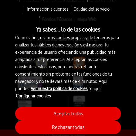
Información a clientes
Calidad del servicio
Fondos Públicos
Mapa Web
Ya sabes... lo de las cookies
Como sabes, usamos cookies propias y de terceros para
© 2026 Vodafone España S.A.U.
analizar tus hábitos de navegación y así mejorar tu
Avda. América 115, 28042 Madrid
experiencia de usuario ofreciendo una publicidad más
adaptada a tus preferencia. Al aceptar las cookies
consientes estos usos, pero podrás retirar tu
consentimiento sin problema en las funciones de tu
navegador y no te llevará más de 4 minutos. Aquí
puedes
Ver nuestra política de cookies.
Y aquí
Configurar cookies
Aceptar todas
Rechazar todas
Ayúdame a elegir