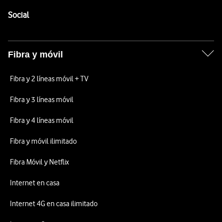
Pie de página de Vodafone
Enlaces a las redes sociales de Vodafone
Social
Fibra y móvil
Fibra y 2 líneas móvil + TV
Fibra y 3 líneas móvil
Fibra y 4 líneas móvil
Fibra y móvil ilimitado
Fibra Móvil y Netflix
Internet en casa
Internet 4G en casa ilimitado