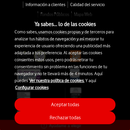
Información a clientes
Calidad del servicio
Fondos Públicos
Mapa Web
Ya sabes... lo de las cookies
Como sabes, usamos cookies propias y de terceros para
© 2026 Vodafone España S.A.U.
analizar tus hábitos de navegación y así mejorar tu
Avda. América 115, 28042 Madrid
experiencia de usuario ofreciendo una publicidad más
adaptada a tus preferencia. Al aceptar las cookies
consientes estos usos, pero podrás retirar tu
consentimiento sin problema en las funciones de tu
navegador y no te llevará más de 4 minutos. Aquí
puedes
Ver nuestra política de cookies.
Y aquí
Configurar cookies
Aceptar todas
Rechazar todas
Ayúdame a elegir