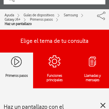
Ayuda
Guías de dispositivos
Samsung
Galaxy J6+
Primeros pasos
Haz un pantallazo
Elige el tema de tu consulta
Primeros pasos
Funciones
Llamadas y
principales
mensajes
Haz un pantallazo con el