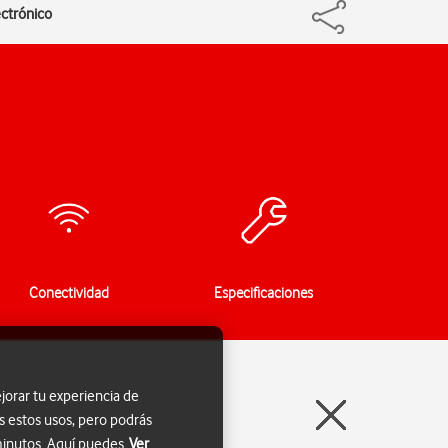
ectrónico
Conectividad
Especificaciones
jorar tu experiencia de
s estos usos, pero podrás
 minutos. Aquí puedes
Ver