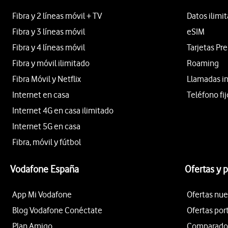
Fibra y 2 líneas móvil + TV
Datos ilimi
Fibra y 3 líneas móvil
eSIM
Fibra y 4 líneas móvil
Tarjetas Pr
Fibra y móvil ilimitado
Roaming
Fibra Móvil y Netflix
Llamadas i
Internet en casa
Teléfono fij
Internet 4G en casa ilimitado
Internet 5G en casa
Fibra, móvil y fútbol
Vodafone España
Ofertas y 
App Mi Vodafone
Ofertas nue
Blog Vodafone Conéctate
Ofertas por
Plan Amigo
Comparador 