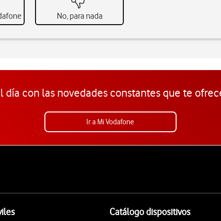
odafone
No, para nada
l día con las novedades constantes que te ofrec
Ir a Mi Vodafone
iles
Catálogo dispositivos