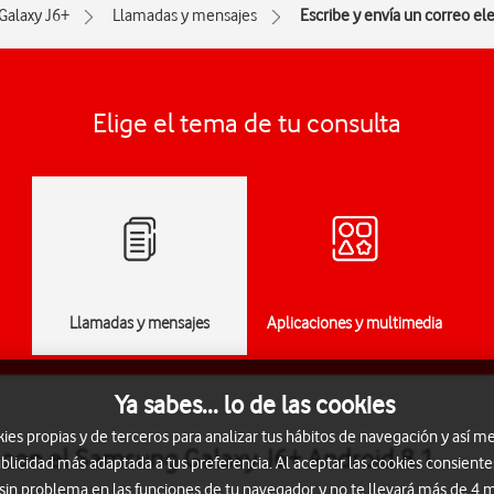
Galaxy J6+
Llamadas y mensajes
Escribe y envía un correo el
Elige el tema de tu consulta
Llamadas y mensajes
Aplicaciones y multimedia
Ya sabes... lo de las cookies
s propias y de terceros para analizar tus hábitos de navegación y así me
o con el Samsung Galaxy J6+ Android 8.1
blicidad más adaptada a tus preferencia. Al aceptar las cookies consiente
 sin problema en las funciones de tu navegador y no te llevará más de 4