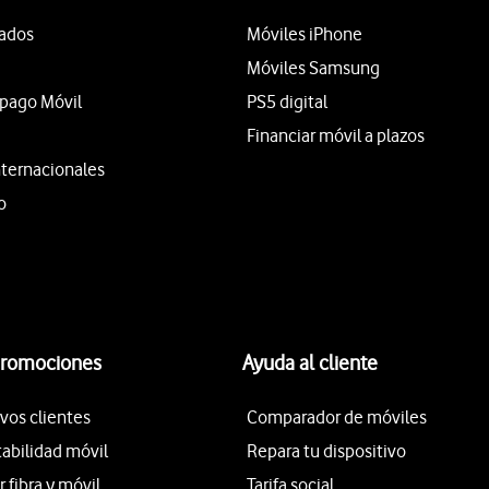
tados
Móviles iPhone
Móviles Samsung
epago Móvil
PS5 digital
Financiar móvil a plazos
nternacionales
o
promociones
Ayuda al cliente
vos clientes
Comparador de móviles
tabilidad móvil
Repara tu dispositivo
fibra y móvil
Tarifa social