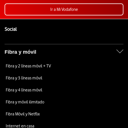
Ir a Mi Vodafone
Pie de página de Vodafone
Enlaces a las redes sociales de Vodafone
Social
Fibra y móvil
Fibra y 2 líneas móvil + TV
Fibra y 3 líneas móvil
Fibra y 4 líneas móvil
Fibra y móvil ilimitado
Fibra Móvil y Netflix
Internet en casa