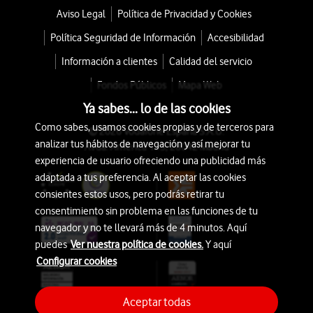
Aviso Legal
Política de Privacidad y Cookies
Política Seguridad de Información
Accesibilidad
Información a clientes
Calidad del servicio
Fondos Públicos
Mapa Web
Ya sabes... lo de las cookies
Como sabes, usamos cookies propias y de terceros para
© 2026 Vodafone España S.A.U.
analizar tus hábitos de navegación y así mejorar tu
Avda. América 115, 28042 Madrid
experiencia de usuario ofreciendo una publicidad más
adaptada a tus preferencia. Al aceptar las cookies
consientes estos usos, pero podrás retirar tu
consentimiento sin problema en las funciones de tu
navegador y no te llevará más de 4 minutos. Aquí
puedes
Ver nuestra política de cookies.
Y aquí
Configurar cookies
Aceptar todas