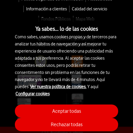
Información a clientes
Calidad del servicio
Fondos Públicos
Mapa Web
Ya sabes... lo de las cookies
Como sabes, usamos cookies propias y de terceros para
© 2026 Vodafone España S.A.U.
analizar tus hábitos de navegación y así mejorar tu
Avda. América 115, 28042 Madrid
experiencia de usuario ofreciendo una publicidad más
adaptada a tus preferencia. Al aceptar las cookies
consientes estos usos, pero podrás retirar tu
consentimiento sin problema en las funciones de tu
navegador y no te llevará más de 4 minutos. Aquí
puedes
Ver nuestra política de cookies.
Y aquí
Configurar cookies
Aceptar todas
Rechazar todas
Ayúdame a elegir